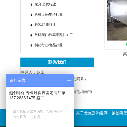
家具/塑胶行业
机械设备/电子行业
包装/印刷行业
数码配件/汽车零部件加工
制药行业/食品行业
高
联系我们
联系人：赵工
手 机：137-2838-7475（微信同号）
请您留言
邮 箱：310609094@qq.com
地 址：东莞市东城街道鳌峙塘莲塘南街
越创环保 专业环保设备定制厂家
3号4栋
137 2838 7475 赵工
友情链接
越创环保国际站
离子发生器淘宝网
越创阿