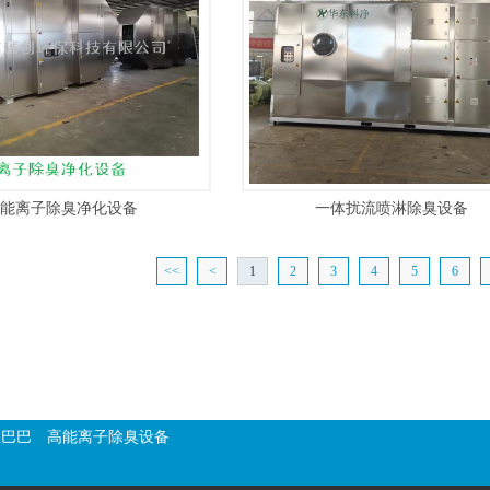
能离子除臭净化设备
一体扰流喷淋除臭设备
<<
<
1
2
3
4
5
6
里巴巴
高能离子除臭设备