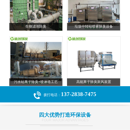
生物滤池除臭
垃圾中转站喷雾除臭设备
污水站离子除臭+喷淋塔工艺
高能离子除臭新风装置
137-2838-7475
拨打电话：
四大优势打造环保设备
FOUR MAJOR ADVANTAGES